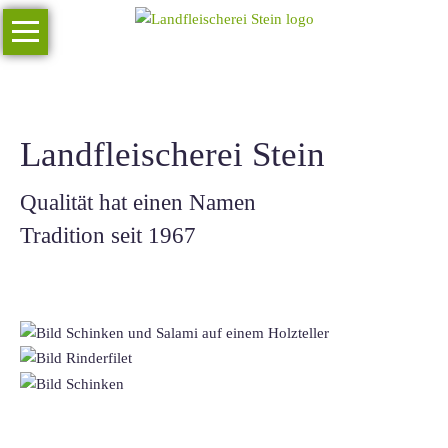
Navigation
Home
überspringen
Über
Uns
Sortiment
Landfleischerei Stein
Partyservice
Qualität hat einen Namen
Standorte
Tradition seit 1967